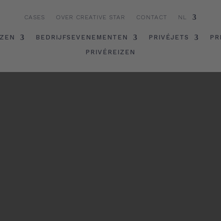
CASES
OVER CREATIVE STAR
CONTACT
NL
IZEN
BEDRIJFSEVENEMENTEN
PRIVÉJETS
PR
PRIVÉREIZEN