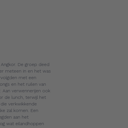
 Angkor. De groep deed
er meteen in en het was
rvolgden met een
ngs en het ruilen van
. Aan verwennerijen ook
 de lunch, terwijl het
 die verkwikkende
ake zal komen. Een
egden aan het
nog wat eilandhoppen