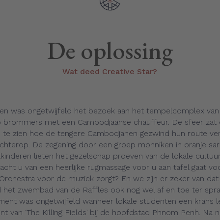
De oplossing
Wat deed Creative Star?
en was ongetwijfeld het bezoek aan het tempelcomplex van
 op brommers met een Cambodjaanse chauffeur. De sfeer zat 
 te zien hoe de tengere Cambodjanen gezwind hun route ve
chterop. De zegening door een groep monniken in oranje saro
inderen lieten het gezelschap proeven van de lokale cultuur
acht u van een heerlijke rugmassage voor u aan tafel gaat voor
Orchestra voor de muziek zorgt? En we zijn er zeker van dat
het zwembad van de Raffles ook nog wel af en toe ter spr
ent was ongetwijfeld wanneer lokale studenten een krans l
 van ‘The Killing Fields’ bij de hoofdstad Phnom Penh. Na 