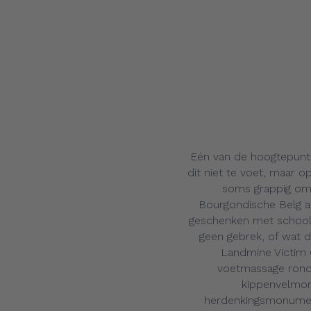
Eén van de hoogtepunt
dit niet te voet, maar
soms grappig om
Bourgondische Belg a
geschenken met schoolk
geen gebrek, of wat d
Landmine Victim 
voetmassage rond 
kippenvelmom
herdenkingsmonument