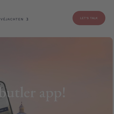
LET'S TALK
IVÉJACHTEN
butler app!