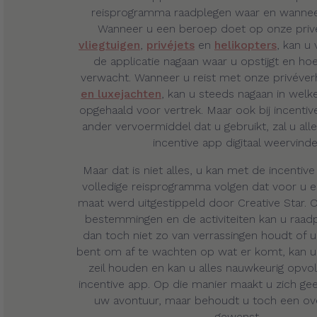
reisprogramma raadplegen waar en wanneer
Wanneer u een beroep doet op onze priv
vliegtuigen
,
privéjets
en
helikopters
, kan u
de applicatie nagaan waar u opstijgt en ho
verwacht. Wanneer u reist met onze privéve
en luxejachten
, kan u steeds nagaan in wel
opgehaald voor vertrek. Maar ook bij incentiv
ander vervoermiddel dat u gebruikt, zal u all
incentive app digitaal weervinde
Maar dat is niet alles, u kan met de incentiv
volledige reisprogramma volgen dat voor u 
maat werd uitgestippeld door Creative Star. O
bestemmingen en de activiteiten kan u raadp
dan toch niet zo van verrassingen houdt of u
bent om af te wachten op wat er komt, kan u 
zeil houden en kan u alles nauwkeurig opvol
incentive app. Op die manier maakt u zich gee
uw avontuur, maar behoudt u toch een ove
gewenst.