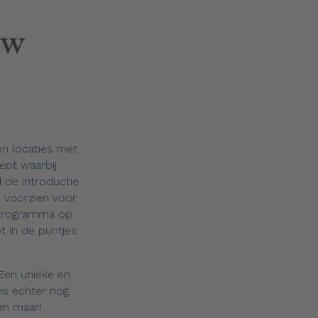
uw
en locaties met
ept waarbij
 de introductie
e voorzien voor
sprogramma op
t in de puntjes
 Een unieke en
ons echter nog
en maar!