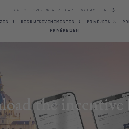
CASES
OVER CREATIVE STAR
CONTACT
NL
IZEN
BEDRIJFSEVENEMENTEN
PRIVÉJETS
PR
PRIVÉREIZEN
load the incentive 