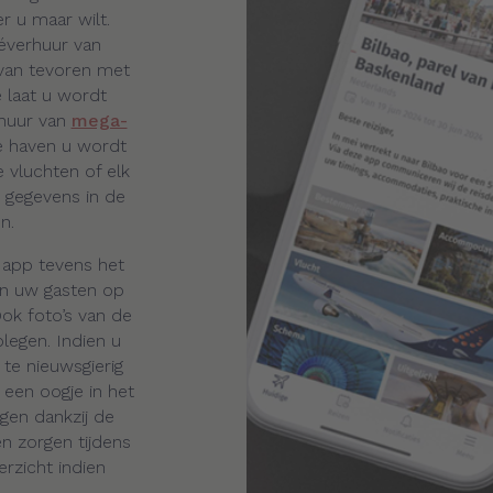
 u maar wilt.
éverhuur van
 van tevoren met
e laat u wordt
rhuur van
mega-
ke haven u wordt
e vluchten of elk
e gegevens in de
n.
e app tevens het
en uw gasten op
ok foto’s van de
legen. Indien u
 te nieuwsgierig
een oogje in het
gen dankzij de
n zorgen tijdens
rzicht indien