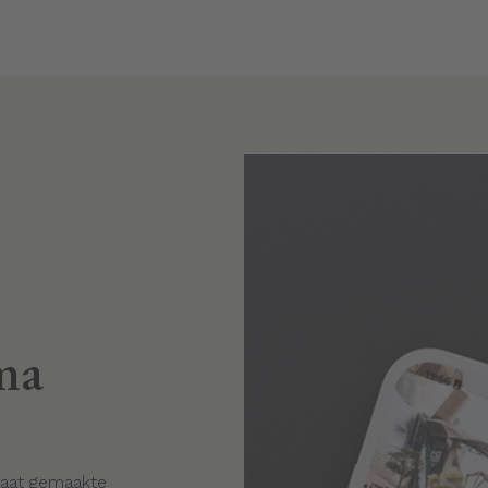
ma
maat gemaakte