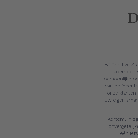
D
Bij Creative S
adembeneme
persoonlijke b
van de incenti
onze klanten
uw eigen smart
Kortom, in zi
onvergetelijk
één iet