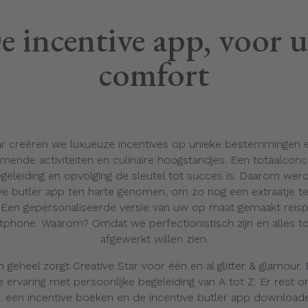
e incentive app, voor 
comfort
tar creëren we luxueuze incentives op unieke bestemmingen 
nde activiteiten en culinaire hoogstandjes. Een totaalconc
egeleiding en opvolging de sleutel tot succes is. Daarom werd
ve butler app ten harte genomen, om zo nog een extraatje t
. Een gepersonaliseerde versie van uw op maat gemaakt rei
phone. Waarom? Omdat we perfectionistisch zijn en alles to
afgewerkt willen zien.
jn geheel zorgt Creative Star voor één en al glitter & glamour.
e ervaring met persoonlijke begeleiding van A tot Z. Er rest 
s: een incentive boeken en de incentive butler app download