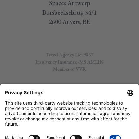
Spaces Antwerp
Borsbeeksebrug 34/1
2600 Anvers, BE
Travel Agency Lic. 9867
Insolvency Insurance -MS AMLIN
Member of VVR